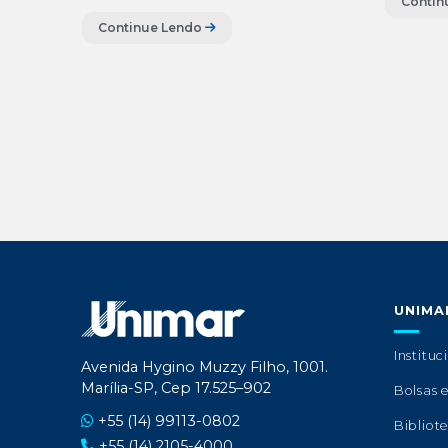
Contin
Continue Lendo
UNIMA
Instituc
Avenida Hygino Muzzy Filho, 1001.
Marília-SP, Cep 17.525–902
Bolsas 
+55 (14) 99113-0802
Bibliot
+55 (14) 2105-4000