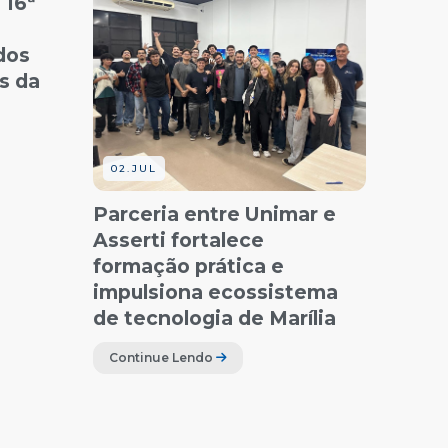
 16ª
dos
as da
02.JUL
Parceria entre Unimar e
Asserti fortalece
formação prática e
impulsiona ecossistema
de tecnologia de Marília
Continue Lendo