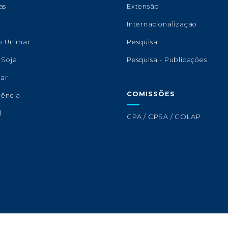
as
Extensão
s
Internacionalização
o Unimar
Pesquisa
 Soja
Pesquisa - Publicações
lar
COMISSÕES
rência
l
CPA / CPSA / COLAP