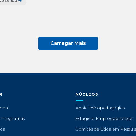
ue Lendo
Carregar Mais
R
NÚCLEOS
ional
Apoio Psicopedagógico
e Programas
Estágio e Empregabilidade
eca
Comitês de Ética em Pesqui