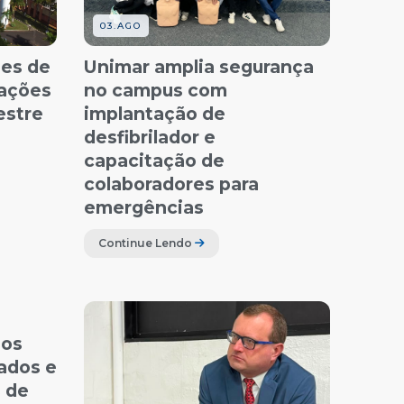
03.AGO
ões de
Unimar amplia segurança
zações
no campus com
estre
implantação de
desfibrilador e
capacitação de
colaboradores para
emergências
Continue Lendo
sos
rados e
 de