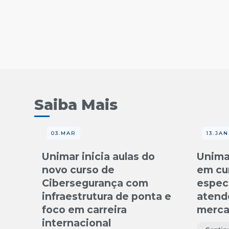
Saiba Mais
03.MAR
13.JAN
Unimar inicia aulas do
Unima
novo curso de
em cu
Cibersegurança com
especi
infraestrutura de ponta e
atend
foco em carreira
merca
internacional