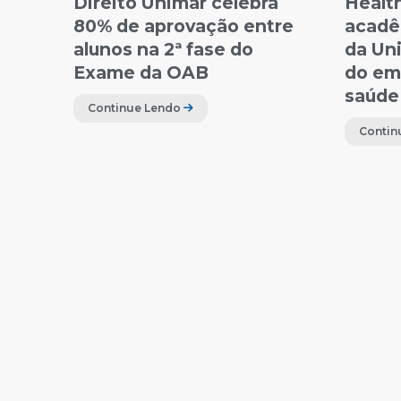
Direito Unimar celebra
Healt
80% de aprovação entre
acadê
alunos na 2ª fase do
da Un
Exame da OAB
do em
saúde
Continue Lendo
Contin