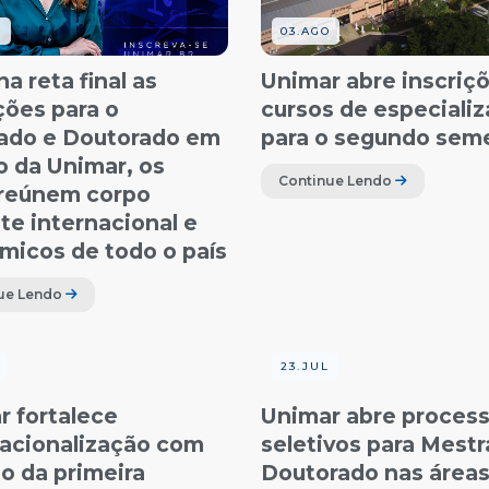
O
03.AGO
na reta final as
Unimar abre inscriç
ções para o
cursos de especiali
ado e Doutorado em
para o segundo sem
o da Unimar, os
Continue Lendo
 reúnem corpo
te internacional e
micos de todo o país
ue Lendo
23.JUL
r fortalece
Unimar abre proces
nacionalização com
seletivos para Mest
o da primeira
Doutorado nas áreas