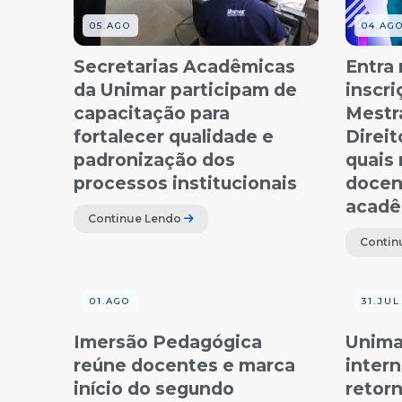
05.AGO
04.AG
Secretarias Acadêmicas
Entra 
da Unimar participam de
inscri
capacitação para
Mestr
fortalecer qualidade e
Direit
padronização dos
quais
processos institucionais
docen
acadê
Continue Lendo
Contin
01.AGO
31.JUL
Imersão Pedagógica
Unima
reúne docentes e marca
inter
início do segundo
retorn