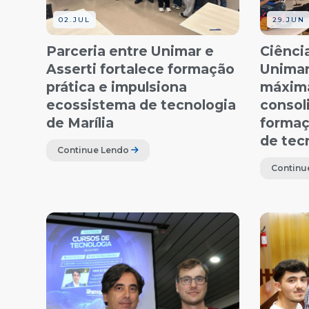
02.JUL
29.JUN
Parceria entre Unimar e
Ciênci
Asserti fortalece formação
Unimar
prática e impulsiona
máxim
ecossistema de tecnologia
consol
de Marília
formaç
de tec
Continue Lendo
Continu