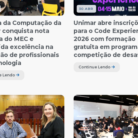
30.ABR
a da Computação da
Unimar abre inscriç
 conquista nota
para o Code Experie
a do MEC e
2026 com formação
ida excelência na
gratuita em program
ão de profissionais
competição de desa
nologia
Continue Lendo
e Lendo