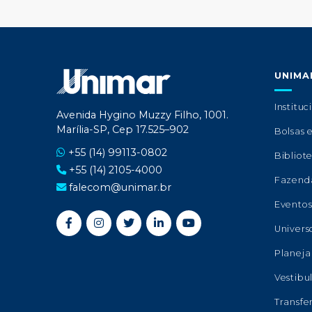
UNIMA
Instituc
Avenida Hygino Muzzy Filho, 1001.
Marília-SP, Cep 17.525–902
Bolsas 
+55 (14) 99113-0802
Bibliot
+55 (14) 2105-4000
Fazend
falecom@unimar.br
Evento
Univers
Planeja
Vestibu
Transfe