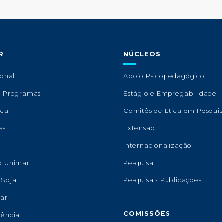
R
NÚCLEOS
ional
Apoio Psicopedagógico
e Programas
Estágio e Empregabilidade
eca
Comitês de Ética em Pesqui
as
Extensão
s
Internacionalização
o Unimar
Pesquisa
 Soja
Pesquisa - Publicações
lar
COMISSÕES
rência