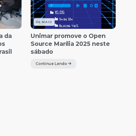
06.MAIO
a da
Unimar promove o Open
os
Source Marília 2025 neste
asil
sábado
Continue Lendo