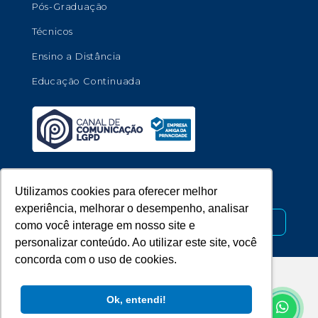
Pós-Graduação
Técnicos
Ensino a Distância
Educação Continuada
Copyright © 2026 - Universidade de Marília.
Utilizamos cookies para oferecer melhor
experiência, melhorar o desempenho, analisar
Desenvolvido por
como você interage em nosso site e
personalizar conteúdo. Ao utilizar este site, você
concorda com o uso de cookies.
Ok, entendi!