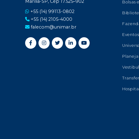
Marília-SP, Cep 17.525–902
Bolsas 
+55 (14) 99113-0802
Bibliot
+55 (14) 2105-4000
Fazend
falecom@unimar.br
Evento
Univers
Planeja
Vestibu
Transfe
Hospita