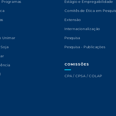
e Programas
Estágio e Empregabilidade
eca
Comitês de Ética em Pesqui
as
Extensão
s
Internacionalização
o Unimar
Pesquisa
 Soja
Pesquisa - Publicações
lar
COMISSÕES
rência
l
CPA / CPSA / COLAP