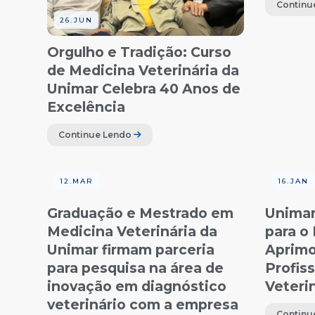
Continu
26.JUN
Orgulho e Tradição: Curso
de Medicina Veterinária da
Unimar Celebra 40 Anos de
Excelência
Continue Lendo
12.MAR
16.JAN
Graduação e Mestrado em
Unimar
Medicina Veterinária da
para o
Unimar firmam parceria
Aprim
para pesquisa na área de
Profis
inovação em diagnóstico
Veteri
veterinário com a empresa
Continu