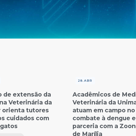
28.ABR
o de extensão da
Acadêmicos de Med
na Veterinária da
Veterinária da Unim
 orienta tutores
atuam em campo no
os cuidados com
combate à dengue 
 gatos
parceria com a Zoo
de Marília