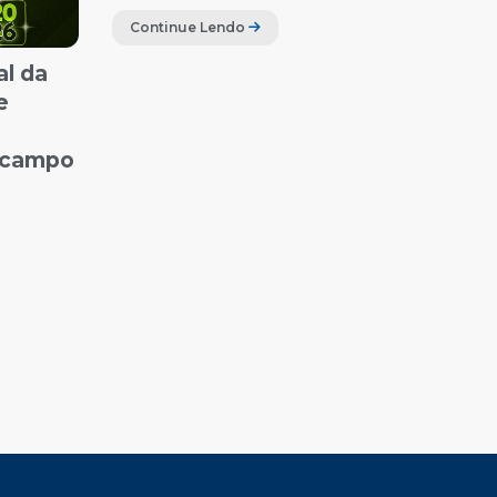
Continue Lendo
al da
e
o campo