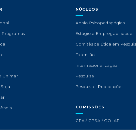
R
NÚCLEOS
ional
Apoio Psicopedagógico
e Programas
Estágio e Empregabilidade
eca
Comitês de Ética em Pesqui
as
Extensão
s
Internacionalização
o Unimar
Pesquisa
 Soja
Pesquisa - Publicações
lar
COMISSÕES
rência
l
CPA / CPSA / COLAP