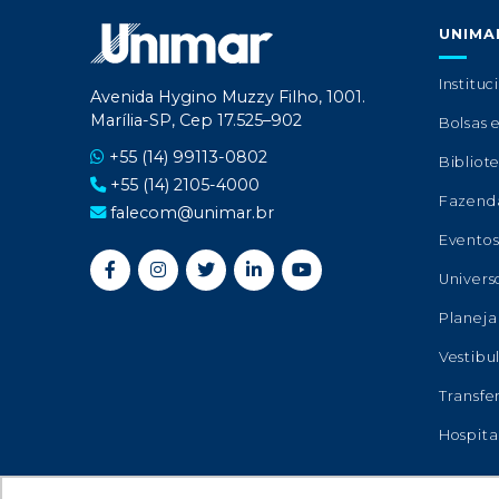
UNIMA
Instituc
Avenida Hygino Muzzy Filho, 1001.
Marília-SP, Cep 17.525–902
Bolsas 
+55 (14) 99113-0802
Bibliot
+55 (14) 2105-4000
Fazend
falecom@unimar.br
Evento
Univers
Planeja
Vestibu
Transfe
Hospita