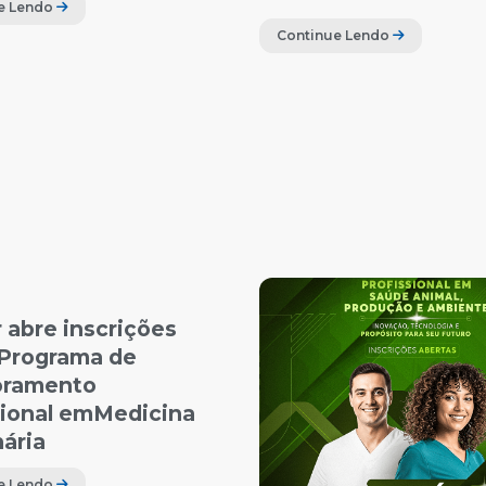
e Lendo
Continue Lendo
 abre inscrições
 Programa de
oramento
sional emMedicina
nária
e Lendo