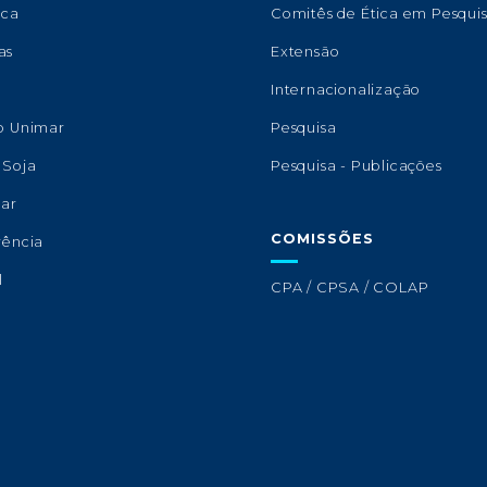
eca
Comitês de Ética em Pesqui
as
Extensão
s
Internacionalização
o Unimar
Pesquisa
 Soja
Pesquisa - Publicações
lar
COMISSÕES
rência
l
CPA / CPSA / COLAP