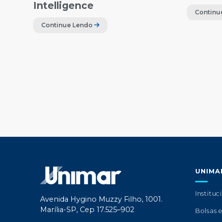
Intelligence
Continu
Continue Lendo
UNIMA
Instituc
Avenida Hygino Muzzy Filho, 1001.
Marília-SP, Cep 17.525–902
Bolsas 