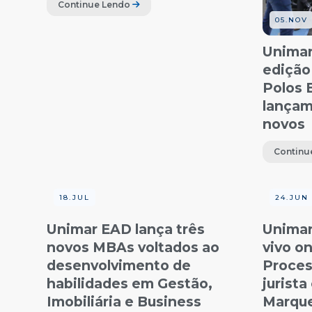
Continue Lendo
05.NOV
Unimar
edição
Polos
lançam
novos
Continu
18.JUL
24.JUN
Unimar EAD lança três
Unimar
novos MBAs voltados ao
vivo on
desenvolvimento de
Proces
habilidades em Gestão,
jurista
Imobiliária e Business
Marque