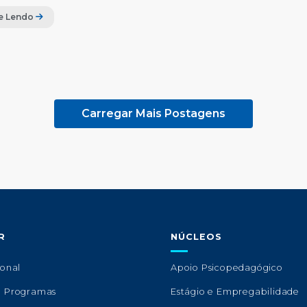
e Lendo
Carregar Mais Postagens
R
NÚCLEOS
ional
Apoio Psicopedagógico
e Programas
Estágio e Empregabilidade