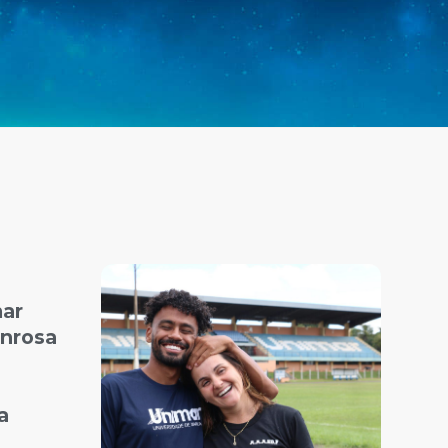
mar
nrosa
ia