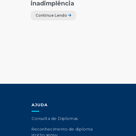
inadimplência
Continue Lendo
AJUDA
Consulta de Diplomas
Reconhecimento de diploma
stricto sensu