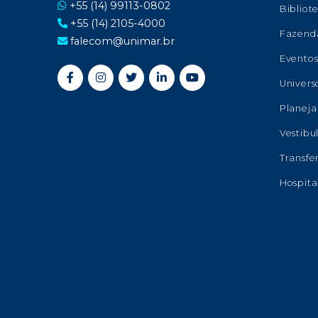
+55 (14) 99113-0802
Bibliot
+55 (14) 2105-4000
Fazend
falecom@unimar.br
Evento
Univers
Planeja
Vestibu
Transfe
Hospita