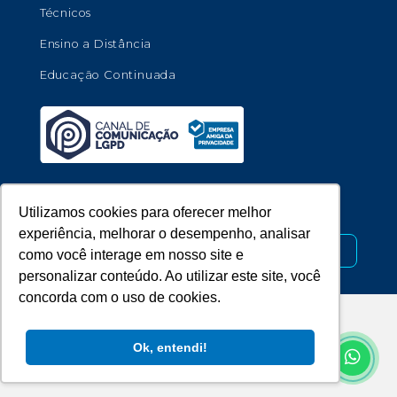
Técnicos
Ensino a Distância
Educação Continuada
Copyright © 2026 - Universidade de Marília.
Utilizamos cookies para oferecer melhor
experiência, melhorar o desempenho, analisar
Desenvolvido por
como você interage em nosso site e
personalizar conteúdo. Ao utilizar este site, você
concorda com o uso de cookies.
Ok, entendi!