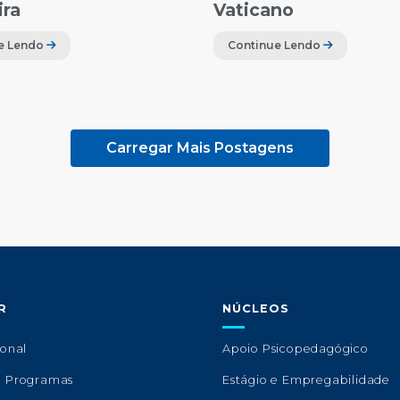
ira
Vaticano
e Lendo
Continue Lendo
Carregar Mais Postagens
R
NÚCLEOS
ional
Apoio Psicopedagógico
e Programas
Estágio e Empregabilidade