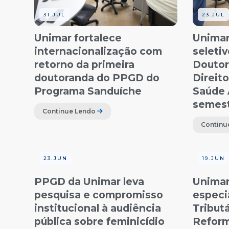
31.JUL
23.JUL
Unimar fortalece
Unimar
internacionalização com
seleti
retorno da primeira
Doutor
doutoranda do PPGD do
Direit
Programa Sanduíche
Saúde 
semest
Continue Lendo
Continu
23.JUN
19.JUN
PPGD da Unimar leva
Unimar
pesquisa e compromisso
especi
institucional à audiência
Tributá
pública sobre feminicídio
Reform