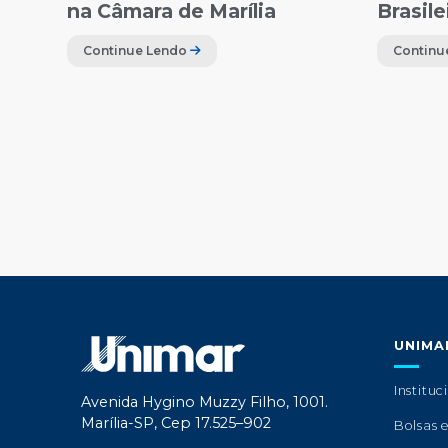
na Câmara de Marília
Brasile
Continue Lendo
Continu
UNIMA
Instituc
Avenida Hygino Muzzy Filho, 1001.
Marília-SP, Cep 17.525–902
Bolsas 