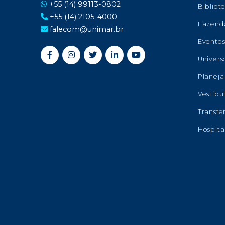
+55 (14) 99113-0802
Bibliot
+55 (14) 2105-4000
Fazend
falecom@unimar.br
Evento
Univers
Planeja
Vestibu
Transfe
Hospita