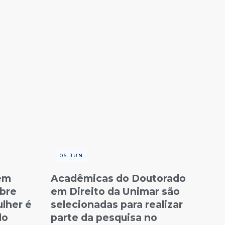
06.JUN
em
Acadêmicas do Doutorado
obre
em Direito da Unimar são
ulher é
selecionadas para realizar
do
parte da pesquisa no