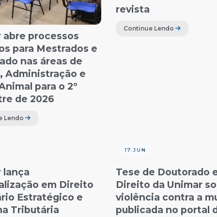
revista
Continue Lendo
 abre processos
vos para Mestrados e
ado nas áreas de
o, Administração e
Animal para o 2º
re de 2026
e Lendo
17.JUN
 lança
Tese de Doutorado 
alização em Direito
Direito da Unimar s
rio Estratégico e
violência contra a m
a Tributária
publicada no portal 