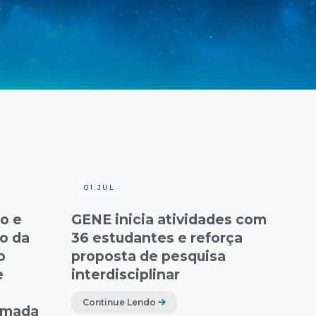
01.JUL
o e
GENE inicia atividades com
o da
36 estudantes e reforça
o
proposta de pesquisa
e
interdisciplinar
Continue Lendo
omada