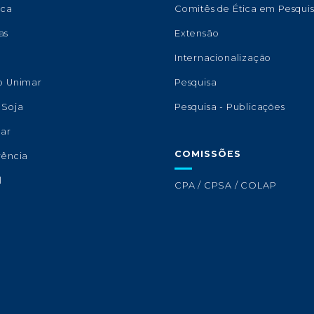
eca
Comitês de Ética em Pesqui
as
Extensão
s
Internacionalização
o Unimar
Pesquisa
 Soja
Pesquisa - Publicações
lar
COMISSÕES
rência
l
CPA / CPSA / COLAP