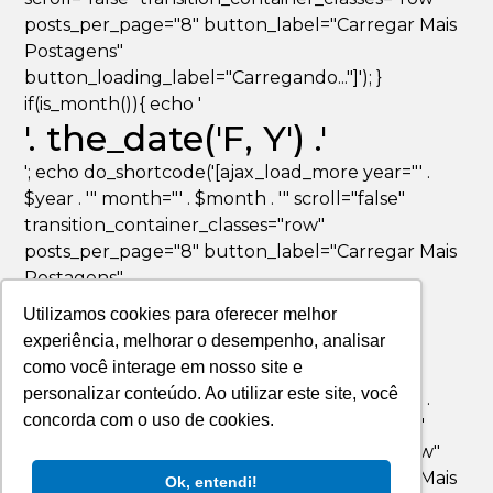
posts_per_page="8" button_label="Carregar Mais
Postagens"
button_loading_label="Carregando..."]'); }
if(is_month()){ echo '
'. the_date('F, Y') .'
'; echo do_shortcode('[ajax_load_more year="' .
$year . '" month="' . $month . '" scroll="false"
transition_container_classes="row"
posts_per_page="8" button_label="Carregar Mais
Postagens"
button_loading_label="Carregando..."]'); }
Utilizamos cookies para oferecer melhor
if(is_day()){ echo '
experiência, melhorar o desempenho, analisar
'. the_date('F jS, Y') .'
como você interage em nosso site e
personalizar conteúdo. Ao utilizar este site, você
'; echo do_shortcode('[ajax_load_more year="' .
concorda com o uso de cookies.
$year . '" month="' . $month . '" day="' . $day . '"
scroll="false" transition_container_classes="row"
posts_per_page="8" button_label="Carregar Mais
Ok, entendi!