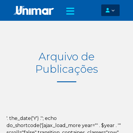
Arquivo de
Publicações
'. the_date('Y') .''; echo
do_shortcode('[ajax_load_more year="' . $year . '"
scroll="false" transition_container_classes="row"