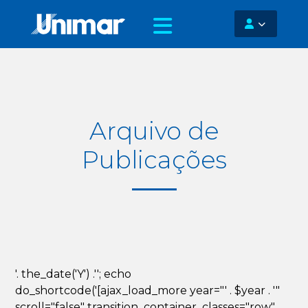
Arquivo de
Publicações
'. the_date('Y') .''; echo
do_shortcode('[ajax_load_more year="' . $year . '"
scroll="false" transition_container_classes="row"