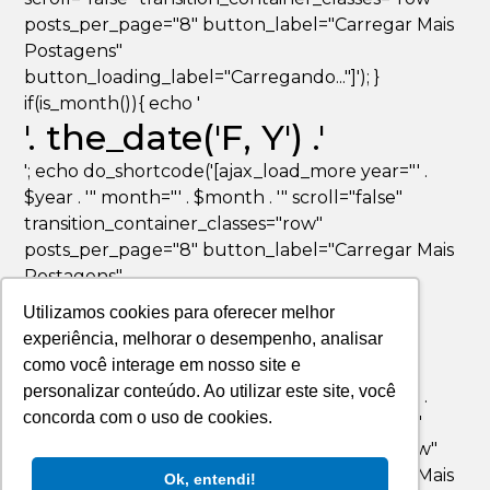
posts_per_page="8" button_label="Carregar Mais
Postagens"
button_loading_label="Carregando..."]'); }
if(is_month()){ echo '
'. the_date('F, Y') .'
'; echo do_shortcode('[ajax_load_more year="' .
$year . '" month="' . $month . '" scroll="false"
transition_container_classes="row"
posts_per_page="8" button_label="Carregar Mais
Postagens"
button_loading_label="Carregando..."]'); }
Utilizamos cookies para oferecer melhor
if(is_day()){ echo '
experiência, melhorar o desempenho, analisar
'. the_date('F jS, Y') .'
como você interage em nosso site e
personalizar conteúdo. Ao utilizar este site, você
'; echo do_shortcode('[ajax_load_more year="' .
concorda com o uso de cookies.
$year . '" month="' . $month . '" day="' . $day . '"
scroll="false" transition_container_classes="row"
posts_per_page="8" button_label="Carregar Mais
Ok, entendi!