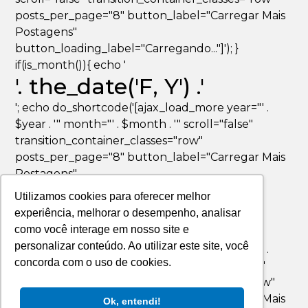
posts_per_page="8" button_label="Carregar Mais
Postagens"
button_loading_label="Carregando..."]'); }
if(is_month()){ echo '
'. the_date('F, Y') .'
'; echo do_shortcode('[ajax_load_more year="' .
$year . '" month="' . $month . '" scroll="false"
transition_container_classes="row"
posts_per_page="8" button_label="Carregar Mais
Postagens"
button_loading_label="Carregando..."]'); }
Utilizamos cookies para oferecer melhor
if(is_day()){ echo '
experiência, melhorar o desempenho, analisar
'. the_date('F jS, Y') .'
como você interage em nosso site e
personalizar conteúdo. Ao utilizar este site, você
'; echo do_shortcode('[ajax_load_more year="' .
concorda com o uso de cookies.
$year . '" month="' . $month . '" day="' . $day . '"
scroll="false" transition_container_classes="row"
posts_per_page="8" button_label="Carregar Mais
Ok, entendi!