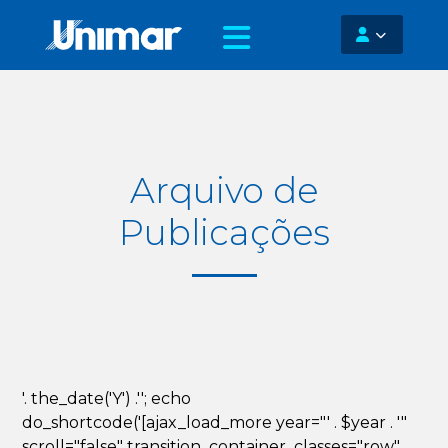
Arquivo de
Publicações
'. the_date('Y') .''; echo
do_shortcode('[ajax_load_more year="' . $year . '"
scroll="false" transition_container_classes="row"