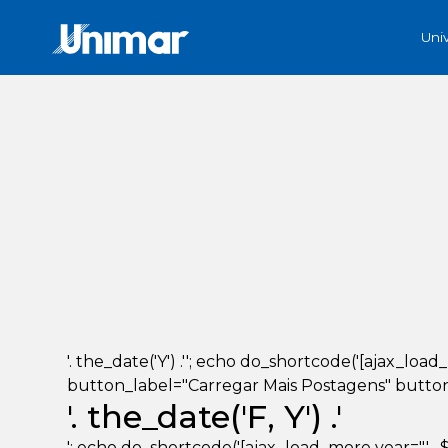
Uni
'. the_date('Y') .''; echo do_shortcode('[ajax_loa
button_label="Carregar Mais Postagens" button_lo
'. the_date('F, Y') .'
'; echo do_shortcode('[ajax_load_more year="' . $