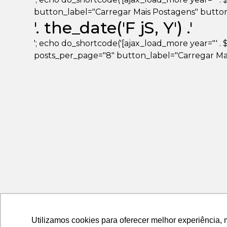
button_label="Carregar Mais Postagens" button_loa
'. the_date('F jS, Y') .'
'; echo do_shortcode('[ajax_load_more year="' . $ye
posts_per_page="8" button_label="Carregar Mais
Utilizamos cookies para oferecer melhor experiência, 