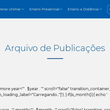
verso Unimar
Ensino Presencial
Ensino a Distância
Arquivo de Publicações
d_more year="' . $year . '" scroll="false" transition_conta
ading_label="Carregando..."]'); } if(is_month()){ echo '
year . '" month="' . $month . '" scroll="false" transition