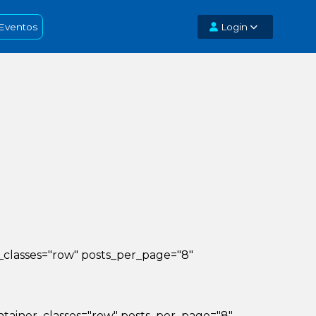
Eventos
Login
iner_classes="row" posts_per_page="8"
_container_classes="row" posts_per_page="8"