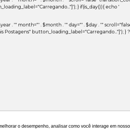
ding_label="Carregando..."]'); } if(is_day()){ echo '
ar . '" month="' . $month . '" day="' . $day . '" scroll="fa
 Postagens" button_loading_label="Carregando..."]'); } 
melhorar o desempenho, analisar como você interage em nosso sit