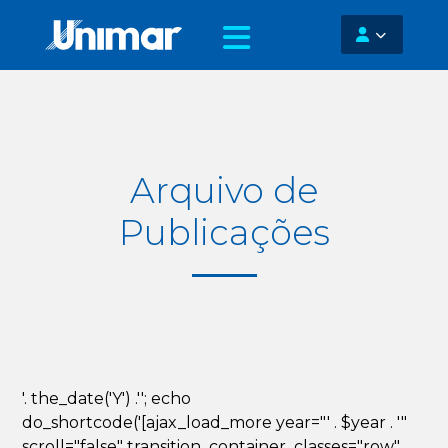
Arquivo de
Publicações
'. the_date('Y') .''; echo
do_shortcode('[ajax_load_more year="' . $year . '"
scroll="false" transition_container_classes="row"