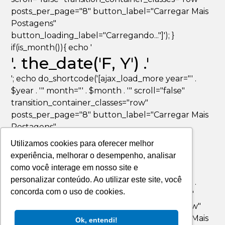
posts_per_page="8" button_label="Carregar Mais
Postagens"
button_loading_label="Carregando..."]'); }
if(is_month()){ echo '
'. the_date('F, Y') .'
'; echo do_shortcode('[ajax_load_more year="' .
$year . '" month="' . $month . '" scroll="false"
transition_container_classes="row"
posts_per_page="8" button_label="Carregar Mais
Postagens"
button_loading_label="Carregando..."]'); }
Utilizamos cookies para oferecer melhor
if(is_day()){ echo '
experiência, melhorar o desempenho, analisar
'. the_date('F jS, Y') .'
como você interage em nosso site e
personalizar conteúdo. Ao utilizar este site, você
'; echo do_shortcode('[ajax_load_more year="' .
concorda com o uso de cookies.
$year . '" month="' . $month . '" day="' . $day . '"
scroll="false" transition_container_classes="row"
posts_per_page="8" button_label="Carregar Mais
Ok, entendi!