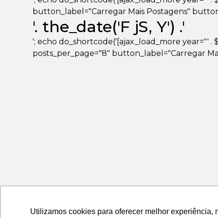
button_label="Carregar Mais Postagens" button_loa
'. the_date('F jS, Y') .'
'; echo do_shortcode('[ajax_load_more year="' . $ye
posts_per_page="8" button_label="Carregar Mais
Utilizamos cookies para oferecer melhor experiência, 