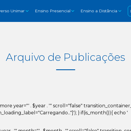
verso Unimar
Ensino Presencial
Ensino a Distância
Arquivo de Publicações
d_more year="' . $year . '" scroll="false" transition_conta
ading_label="Carregando..."]'); } if(is_month()){ echo '
year . '" month="' . $month . '" scroll="false" transition