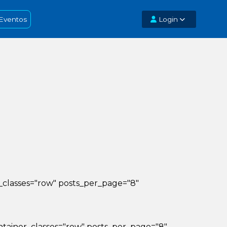
Eventos
Login
iner_classes="row" posts_per_page="8"
_container_classes="row" posts_per_page="8"