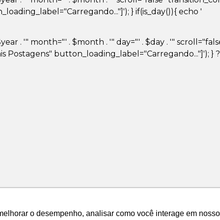
ding_label="Carregando..."]'); } if(is_day()){ echo '
ar . '" month="' . $month . '" day="' . $day . '" scroll="fa
 Postagens" button_loading_label="Carregando..."]'); } 
melhorar o desempenho, analisar como você interage em nosso sit