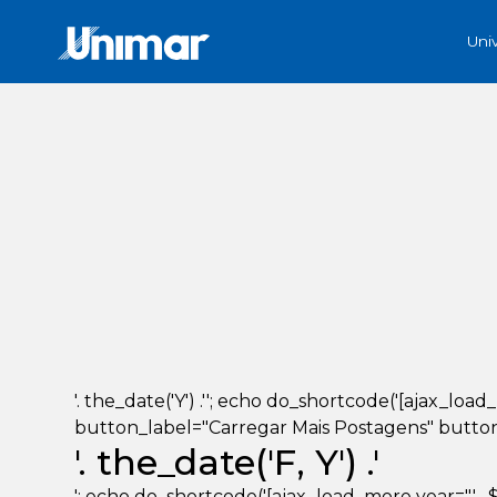
Uni
'. the_date('Y') .''; echo do_shortcode('[ajax_loa
button_label="Carregar Mais Postagens" button_lo
'. the_date('F, Y') .'
'; echo do_shortcode('[ajax_load_more year="' . $