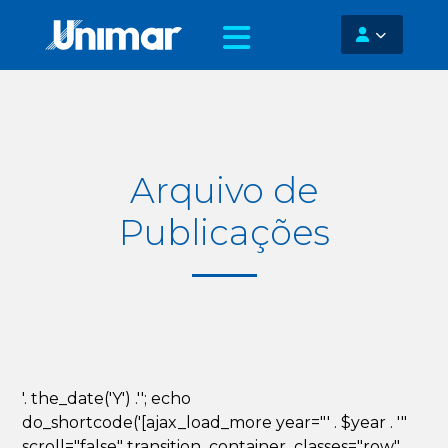
Arquivo de
Publicações
'. the_date('Y') .''; echo
do_shortcode('[ajax_load_more year="' . $year . '"
scroll="false" transition_container_classes="row"