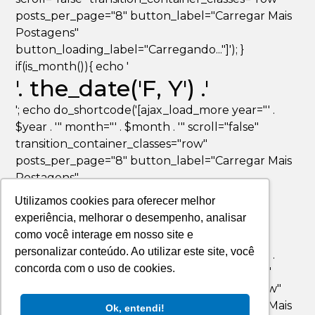
posts_per_page="8" button_label="Carregar Mais
Postagens"
button_loading_label="Carregando..."]'); }
if(is_month()){ echo '
'. the_date('F, Y') .'
'; echo do_shortcode('[ajax_load_more year="' .
$year . '" month="' . $month . '" scroll="false"
transition_container_classes="row"
posts_per_page="8" button_label="Carregar Mais
Postagens"
button_loading_label="Carregando..."]'); }
Utilizamos cookies para oferecer melhor
if(is_day()){ echo '
experiência, melhorar o desempenho, analisar
'. the_date('F jS, Y') .'
como você interage em nosso site e
personalizar conteúdo. Ao utilizar este site, você
'; echo do_shortcode('[ajax_load_more year="' .
concorda com o uso de cookies.
$year . '" month="' . $month . '" day="' . $day . '"
scroll="false" transition_container_classes="row"
posts_per_page="8" button_label="Carregar Mais
Ok, entendi!