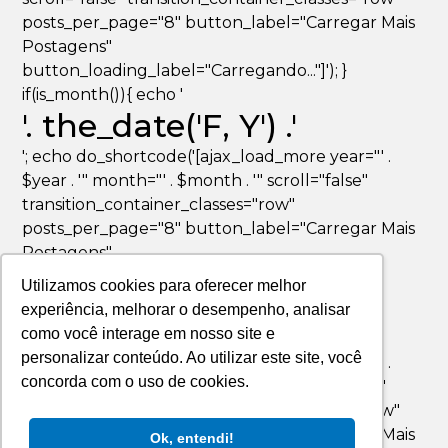
posts_per_page="8" button_label="Carregar Mais
Postagens"
button_loading_label="Carregando..."]'); }
if(is_month()){ echo '
'. the_date('F, Y') .'
'; echo do_shortcode('[ajax_load_more year="' .
$year . '" month="' . $month . '" scroll="false"
transition_container_classes="row"
posts_per_page="8" button_label="Carregar Mais
Postagens"
button_loading_label="Carregando..."]'); }
Utilizamos cookies para oferecer melhor
if(is_day()){ echo '
experiência, melhorar o desempenho, analisar
'. the_date('F jS, Y') .'
como você interage em nosso site e
personalizar conteúdo. Ao utilizar este site, você
'; echo do_shortcode('[ajax_load_more year="' .
concorda com o uso de cookies.
$year . '" month="' . $month . '" day="' . $day . '"
scroll="false" transition_container_classes="row"
posts_per_page="8" button_label="Carregar Mais
Ok, entendi!