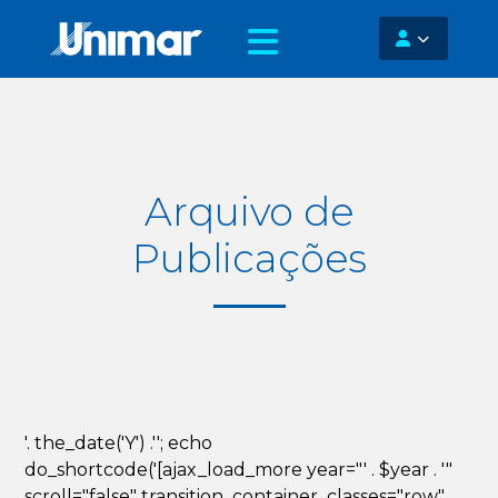
Arquivo de
Publicações
'. the_date('Y') .''; echo
do_shortcode('[ajax_load_more year="' . $year . '"
scroll="false" transition_container_classes="row"