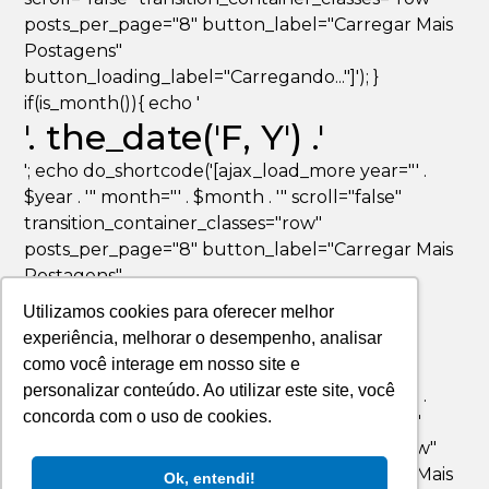
posts_per_page="8" button_label="Carregar Mais
Postagens"
button_loading_label="Carregando..."]'); }
if(is_month()){ echo '
'. the_date('F, Y') .'
'; echo do_shortcode('[ajax_load_more year="' .
$year . '" month="' . $month . '" scroll="false"
transition_container_classes="row"
posts_per_page="8" button_label="Carregar Mais
Postagens"
button_loading_label="Carregando..."]'); }
Utilizamos cookies para oferecer melhor
if(is_day()){ echo '
experiência, melhorar o desempenho, analisar
'. the_date('F jS, Y') .'
como você interage em nosso site e
personalizar conteúdo. Ao utilizar este site, você
'; echo do_shortcode('[ajax_load_more year="' .
concorda com o uso de cookies.
$year . '" month="' . $month . '" day="' . $day . '"
scroll="false" transition_container_classes="row"
posts_per_page="8" button_label="Carregar Mais
Ok, entendi!