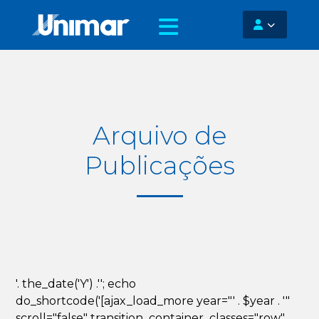
Arquivo de
Publicações
'. the_date('Y') .''; echo
do_shortcode('[ajax_load_more year="' . $year . '"
scroll="false" transition_container_classes="row"