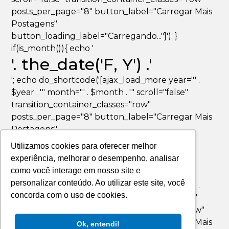
posts_per_page="8" button_label="Carregar Mais
Postagens"
button_loading_label="Carregando..."]'); }
if(is_month()){ echo '
'. the_date('F, Y') .'
'; echo do_shortcode('[ajax_load_more year="' .
$year . '" month="' . $month . '" scroll="false"
transition_container_classes="row"
posts_per_page="8" button_label="Carregar Mais
Postagens"
button_loading_label="Carregando..."]'); }
Utilizamos cookies para oferecer melhor
if(is_day()){ echo '
experiência, melhorar o desempenho, analisar
'. the_date('F jS, Y') .'
como você interage em nosso site e
personalizar conteúdo. Ao utilizar este site, você
'; echo do_shortcode('[ajax_load_more year="' .
concorda com o uso de cookies.
$year . '" month="' . $month . '" day="' . $day . '"
scroll="false" transition_container_classes="row"
posts_per_page="8" button_label="Carregar Mais
Ok, entendi!