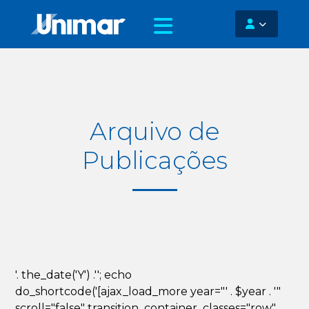
Arquivo de
Publicações
'. the_date('Y') .''; echo
do_shortcode('[ajax_load_more year="' . $year . '"
scroll="false" transition_container_classes="row"