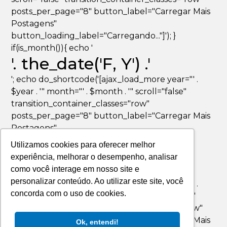
posts_per_page="8" button_label="Carregar Mais
Postagens"
button_loading_label="Carregando..."]'); }
if(is_month()){ echo '
'. the_date('F, Y') .'
'; echo do_shortcode('[ajax_load_more year="' .
$year . '" month="' . $month . '" scroll="false"
transition_container_classes="row"
posts_per_page="8" button_label="Carregar Mais
Postagens"
button_loading_label="Carregando..."]'); }
Utilizamos cookies para oferecer melhor
if(is_day()){ echo '
experiência, melhorar o desempenho, analisar
'. the_date('F jS, Y') .'
como você interage em nosso site e
personalizar conteúdo. Ao utilizar este site, você
'; echo do_shortcode('[ajax_load_more year="' .
concorda com o uso de cookies.
$year . '" month="' . $month . '" day="' . $day . '"
scroll="false" transition_container_classes="row"
posts_per_page="8" button_label="Carregar Mais
Ok, entendi!