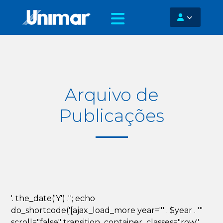
Arquivo de
Publicações
'. the_date('Y') .''; echo
do_shortcode('[ajax_load_more year="' . $year . '"
scroll="false" transition_container_classes="row"