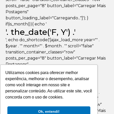
posts_per_page="8" button_label="Carregar Mais
Postagens"
button_loading_label="Carregando..."]'); }
if(is_month()){ echo '
'. the_date('F, Y') .'
'; echo do_shortcode('[ajax_load_more year="' .
$year . '" month="' . $month . '" scroll="false"
transition_container_classes="row"
posts_per_page="8" button_label="Carregar Mais
Postagens"
button_loading_label="Carregando..."]'); }
Utilizamos cookies para oferecer melhor
if(is_day()){ echo '
experiência, melhorar o desempenho, analisar
'. the_date('F jS, Y') .'
como você interage em nosso site e
personalizar conteúdo. Ao utilizar este site, você
'; echo do_shortcode('[ajax_load_more year="' .
concorda com o uso de cookies.
$year . '" month="' . $month . '" day="' . $day . '"
scroll="false" transition_container_classes="row"
posts_per_page="8" button_label="Carregar Mais
Ok, entendi!