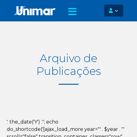
Arquivo de
Publicações
'. the_date('Y') .''; echo
do_shortcode('[ajax_load_more year="' . $year . '"
scroll="false" transition_container_classes="row"