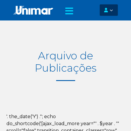
Arquivo de
Publicações
'. the_date('Y') .''; echo
do_shortcode('[ajax_load_more year="' . $year . '"
scroll="false" transition_container_classes="row"