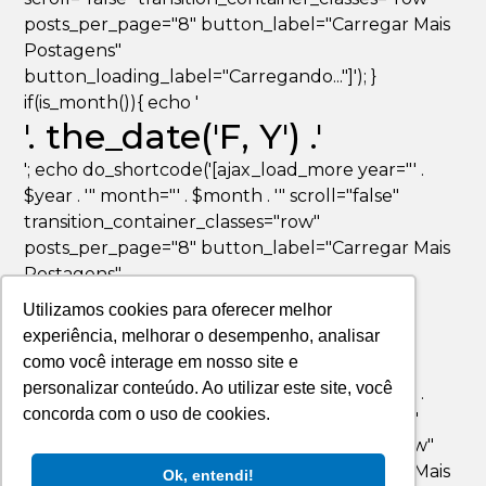
posts_per_page="8" button_label="Carregar Mais
Postagens"
button_loading_label="Carregando..."]'); }
if(is_month()){ echo '
'. the_date('F, Y') .'
'; echo do_shortcode('[ajax_load_more year="' .
$year . '" month="' . $month . '" scroll="false"
transition_container_classes="row"
posts_per_page="8" button_label="Carregar Mais
Postagens"
button_loading_label="Carregando..."]'); }
Utilizamos cookies para oferecer melhor
if(is_day()){ echo '
experiência, melhorar o desempenho, analisar
'. the_date('F jS, Y') .'
como você interage em nosso site e
personalizar conteúdo. Ao utilizar este site, você
'; echo do_shortcode('[ajax_load_more year="' .
concorda com o uso de cookies.
$year . '" month="' . $month . '" day="' . $day . '"
scroll="false" transition_container_classes="row"
posts_per_page="8" button_label="Carregar Mais
Ok, entendi!