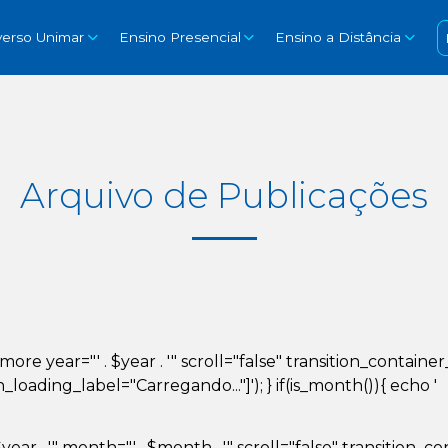
verso Unimar
Ensino Presencial
Ensino a Distância
Arquivo de Publicações
d_more year="' . $year . '" scroll="false" transition_conta
ading_label="Carregando..."]'); } if(is_month()){ echo '
year . '" month="' . $month . '" scroll="false" transition