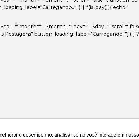
ding_label="Carregando..."]'); } if(is_day()){ echo '
ar . '" month="' . $month . '" day="' . $day . '" scroll="fa
 Postagens" button_loading_label="Carregando..."]'); } 
melhorar o desempenho, analisar como você interage em nosso sit