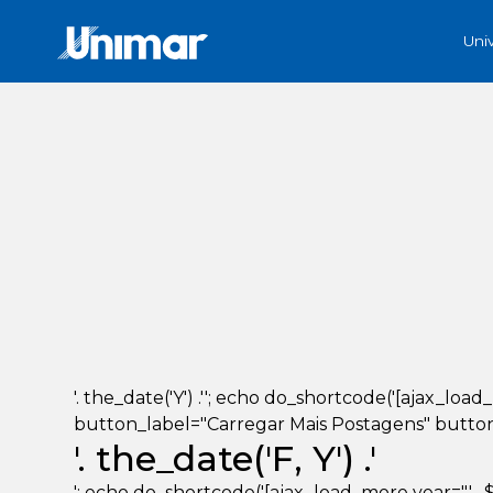
Uni
'. the_date('Y') .''; echo do_shortcode('[ajax_loa
button_label="Carregar Mais Postagens" button_lo
'. the_date('F, Y') .'
'; echo do_shortcode('[ajax_load_more year="' . $