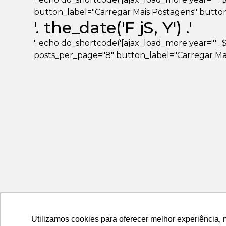
button_label="Carregar Mais Postagens" button_loa
'. the_date('F jS, Y') .'
'; echo do_shortcode('[ajax_load_more year="' . $ye
posts_per_page="8" button_label="Carregar Mais
Utilizamos cookies para oferecer melhor experiência, 