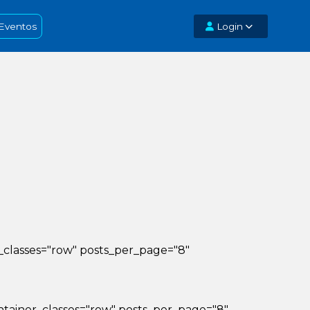
Eventos
Login
iner_classes="row" posts_per_page="8"
_container_classes="row" posts_per_page="8"