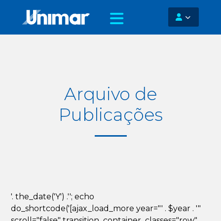
Arquivo de
Publicações
'. the_date('Y') .''; echo
do_shortcode('[ajax_load_more year="' . $year . '"
scroll="false" transition_container_classes="row"