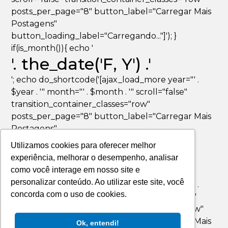
posts_per_page="8" button_label="Carregar Mais
Postagens"
button_loading_label="Carregando..."]'); }
if(is_month()){ echo '
'. the_date('F, Y') .'
'; echo do_shortcode('[ajax_load_more year="' .
$year . '" month="' . $month . '" scroll="false"
transition_container_classes="row"
posts_per_page="8" button_label="Carregar Mais
Postagens"
button_loading_label="Carregando..."]'); }
Utilizamos cookies para oferecer melhor
if(is_day()){ echo '
experiência, melhorar o desempenho, analisar
'. the_date('F jS, Y') .'
como você interage em nosso site e
personalizar conteúdo. Ao utilizar este site, você
'; echo do_shortcode('[ajax_load_more year="' .
concorda com o uso de cookies.
$year . '" month="' . $month . '" day="' . $day . '"
scroll="false" transition_container_classes="row"
posts_per_page="8" button_label="Carregar Mais
Ok, entendi!