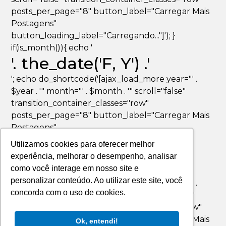
posts_per_page="8" button_label="Carregar Mais
Postagens"
button_loading_label="Carregando..."]'); }
if(is_month()){ echo '
'. the_date('F, Y') .'
'; echo do_shortcode('[ajax_load_more year="' .
$year . '" month="' . $month . '" scroll="false"
transition_container_classes="row"
posts_per_page="8" button_label="Carregar Mais
Postagens"
button_loading_label="Carregando..."]'); }
Utilizamos cookies para oferecer melhor
if(is_day()){ echo '
experiência, melhorar o desempenho, analisar
'. the_date('F jS, Y') .'
como você interage em nosso site e
personalizar conteúdo. Ao utilizar este site, você
'; echo do_shortcode('[ajax_load_more year="' .
concorda com o uso de cookies.
$year . '" month="' . $month . '" day="' . $day . '"
scroll="false" transition_container_classes="row"
posts_per_page="8" button_label="Carregar Mais
Ok, entendi!