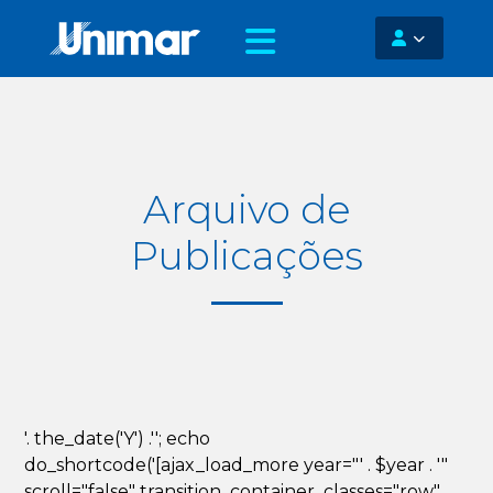
Arquivo de
Publicações
'. the_date('Y') .''; echo
do_shortcode('[ajax_load_more year="' . $year . '"
scroll="false" transition_container_classes="row"