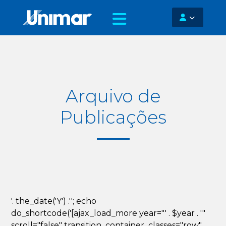
Arquivo de
Publicações
'. the_date('Y') .''; echo
do_shortcode('[ajax_load_more year="' . $year . '"
scroll="false" transition_container_classes="row"