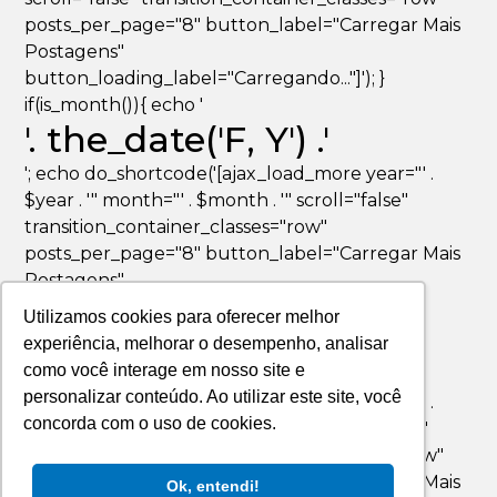
posts_per_page="8" button_label="Carregar Mais
Postagens"
button_loading_label="Carregando..."]'); }
if(is_month()){ echo '
'. the_date('F, Y') .'
'; echo do_shortcode('[ajax_load_more year="' .
$year . '" month="' . $month . '" scroll="false"
transition_container_classes="row"
posts_per_page="8" button_label="Carregar Mais
Postagens"
button_loading_label="Carregando..."]'); }
Utilizamos cookies para oferecer melhor
if(is_day()){ echo '
experiência, melhorar o desempenho, analisar
'. the_date('F jS, Y') .'
como você interage em nosso site e
personalizar conteúdo. Ao utilizar este site, você
'; echo do_shortcode('[ajax_load_more year="' .
concorda com o uso de cookies.
$year . '" month="' . $month . '" day="' . $day . '"
scroll="false" transition_container_classes="row"
posts_per_page="8" button_label="Carregar Mais
Ok, entendi!