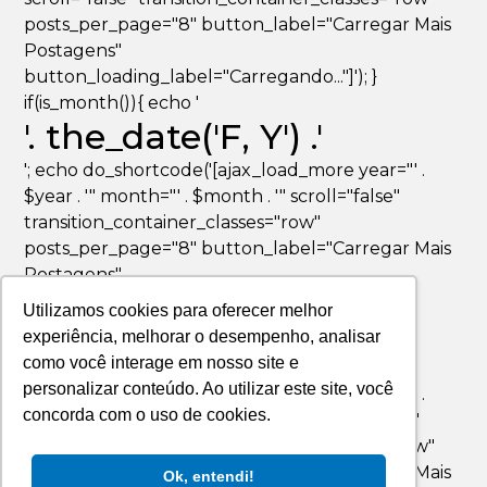
posts_per_page="8" button_label="Carregar Mais
Postagens"
button_loading_label="Carregando..."]'); }
if(is_month()){ echo '
'. the_date('F, Y') .'
'; echo do_shortcode('[ajax_load_more year="' .
$year . '" month="' . $month . '" scroll="false"
transition_container_classes="row"
posts_per_page="8" button_label="Carregar Mais
Postagens"
button_loading_label="Carregando..."]'); }
Utilizamos cookies para oferecer melhor
if(is_day()){ echo '
experiência, melhorar o desempenho, analisar
'. the_date('F jS, Y') .'
como você interage em nosso site e
personalizar conteúdo. Ao utilizar este site, você
'; echo do_shortcode('[ajax_load_more year="' .
concorda com o uso de cookies.
$year . '" month="' . $month . '" day="' . $day . '"
scroll="false" transition_container_classes="row"
posts_per_page="8" button_label="Carregar Mais
Ok, entendi!