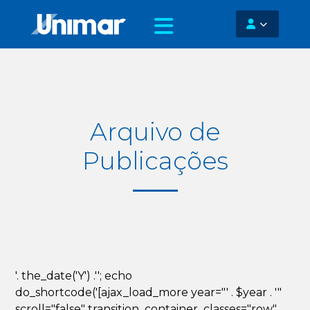
Arquivo de
Publicações
'. the_date('Y') .''; echo
do_shortcode('[ajax_load_more year="' . $year . '"
scroll="false" transition_container_classes="row"