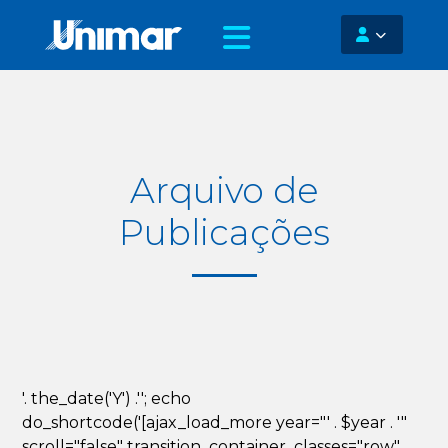
Arquivo de
Publicações
'. the_date('Y') .''; echo
do_shortcode('[ajax_load_more year="' . $year . '"
scroll="false" transition_container_classes="row"