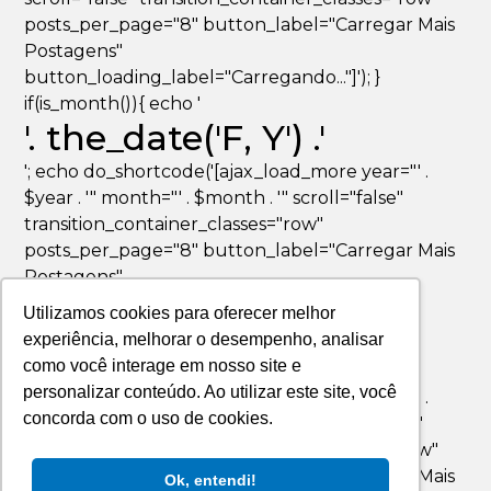
posts_per_page="8" button_label="Carregar Mais
Postagens"
button_loading_label="Carregando..."]'); }
if(is_month()){ echo '
'. the_date('F, Y') .'
'; echo do_shortcode('[ajax_load_more year="' .
$year . '" month="' . $month . '" scroll="false"
transition_container_classes="row"
posts_per_page="8" button_label="Carregar Mais
Postagens"
button_loading_label="Carregando..."]'); }
Utilizamos cookies para oferecer melhor
if(is_day()){ echo '
experiência, melhorar o desempenho, analisar
'. the_date('F jS, Y') .'
como você interage em nosso site e
personalizar conteúdo. Ao utilizar este site, você
'; echo do_shortcode('[ajax_load_more year="' .
concorda com o uso de cookies.
$year . '" month="' . $month . '" day="' . $day . '"
scroll="false" transition_container_classes="row"
posts_per_page="8" button_label="Carregar Mais
Ok, entendi!