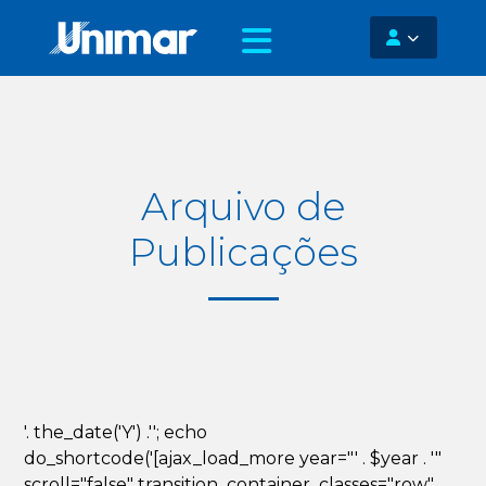
Arquivo de
Publicações
'. the_date('Y') .''; echo
do_shortcode('[ajax_load_more year="' . $year . '"
scroll="false" transition_container_classes="row"