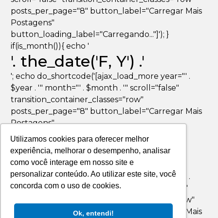
posts_per_page="8" button_label="Carregar Mais
Postagens"
button_loading_label="Carregando..."]'); }
if(is_month()){ echo '
'. the_date('F, Y') .'
'; echo do_shortcode('[ajax_load_more year="' .
$year . '" month="' . $month . '" scroll="false"
transition_container_classes="row"
posts_per_page="8" button_label="Carregar Mais
Postagens"
button_loading_label="Carregando..."]'); }
Utilizamos cookies para oferecer melhor
if(is_day()){ echo '
experiência, melhorar o desempenho, analisar
'. the_date('F jS, Y') .'
como você interage em nosso site e
personalizar conteúdo. Ao utilizar este site, você
'; echo do_shortcode('[ajax_load_more year="' .
concorda com o uso de cookies.
$year . '" month="' . $month . '" day="' . $day . '"
scroll="false" transition_container_classes="row"
posts_per_page="8" button_label="Carregar Mais
Ok, entendi!