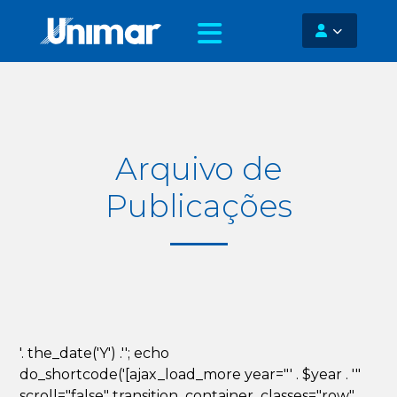
Arquivo de
Publicações
'. the_date('Y') .''; echo
do_shortcode('[ajax_load_more year="' . $year . '"
scroll="false" transition_container_classes="row"