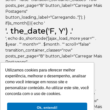
posts_per_page="8" button_label="Carregar Mais
Postagens"
button_loading_label="Carregando..."]'); }
if(is_month()){ echo '
'. the_date('F, Y') .'
'; echo do_shortcode('[ajax_load_more year="' .
$year . '" month="' . $month . '" scroll="false"
transition_container_classes="row"
posts_per_page="8" button_label="Carregar Mais
Postagens"
button_loading_label="Carregando..."]'); }
Utilizamos cookies para oferecer melhor
if(is_day()){ echo '
experiência, melhorar o desempenho, analisar
'. the_date('F jS, Y') .'
como você interage em nosso site e
personalizar conteúdo. Ao utilizar este site, você
'; echo do_shortcode('[ajax_load_more year="' .
concorda com o uso de cookies.
$year . '" month="' . $month . '" day="' . $day . '"
scroll="false" transition_container_classes="row"
posts_per_page="8" button_label="Carregar Mais
Ok, entendi!