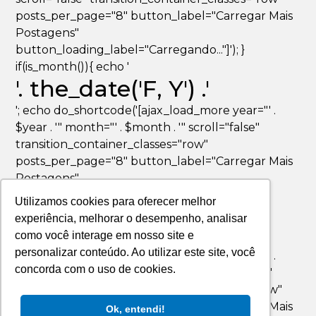
posts_per_page="8" button_label="Carregar Mais
Postagens"
button_loading_label="Carregando..."]'); }
if(is_month()){ echo '
'. the_date('F, Y') .'
'; echo do_shortcode('[ajax_load_more year="' .
$year . '" month="' . $month . '" scroll="false"
transition_container_classes="row"
posts_per_page="8" button_label="Carregar Mais
Postagens"
button_loading_label="Carregando..."]'); }
Utilizamos cookies para oferecer melhor
if(is_day()){ echo '
experiência, melhorar o desempenho, analisar
'. the_date('F jS, Y') .'
como você interage em nosso site e
personalizar conteúdo. Ao utilizar este site, você
'; echo do_shortcode('[ajax_load_more year="' .
concorda com o uso de cookies.
$year . '" month="' . $month . '" day="' . $day . '"
scroll="false" transition_container_classes="row"
posts_per_page="8" button_label="Carregar Mais
Ok, entendi!