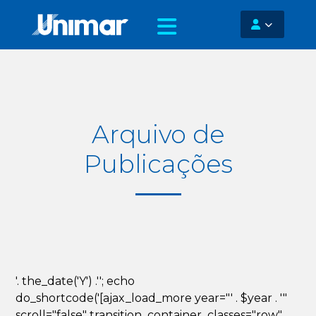
Arquivo de
Publicações
'. the_date('Y') .''; echo
do_shortcode('[ajax_load_more year="' . $year . '"
scroll="false" transition_container_classes="row"