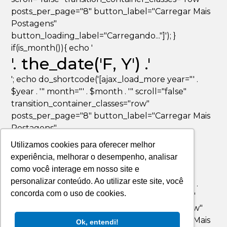
posts_per_page="8" button_label="Carregar Mais
Postagens"
button_loading_label="Carregando..."]'); }
if(is_month()){ echo '
'. the_date('F, Y') .'
'; echo do_shortcode('[ajax_load_more year="' .
$year . '" month="' . $month . '" scroll="false"
transition_container_classes="row"
posts_per_page="8" button_label="Carregar Mais
Postagens"
button_loading_label="Carregando..."]'); }
Utilizamos cookies para oferecer melhor
if(is_day()){ echo '
experiência, melhorar o desempenho, analisar
'. the_date('F jS, Y') .'
como você interage em nosso site e
personalizar conteúdo. Ao utilizar este site, você
'; echo do_shortcode('[ajax_load_more year="' .
concorda com o uso de cookies.
$year . '" month="' . $month . '" day="' . $day . '"
scroll="false" transition_container_classes="row"
posts_per_page="8" button_label="Carregar Mais
Ok, entendi!