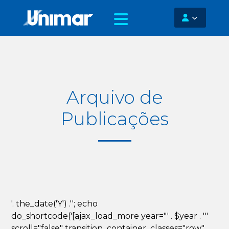
Arquivo de
Publicações
'. the_date('Y') .''; echo
do_shortcode('[ajax_load_more year="' . $year . '"
scroll="false" transition_container_classes="row"