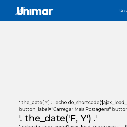
Uni
'. the_date('Y') .''; echo do_shortcode('[ajax_loa
button_label="Carregar Mais Postagens" button_lo
'. the_date('F, Y') .'
'; echo do_shortcode('[ajax_load_more year="' . $