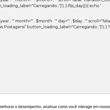
ding_label="Carregando..."]'); } if(is_day()){ echo '
ar . '" month="' . $month . '" day="' . $day . '" scroll="fa
 Postagens" button_loading_label="Carregando..."]'); } 
melhorar o desempenho, analisar como você interage em nosso sit