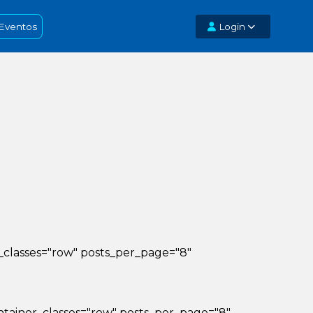
Eventos
Login
iner_classes="row" posts_per_page="8"
_container_classes="row" posts_per_page="8"