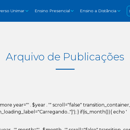
verso Unimar
Ensino Presencial
Ensino a Distância
Arquivo de Publicações
d_more year="' . $year . '" scroll="false" transition_conta
ading_label="Carregando..."]'); } if(is_month()){ echo '
year . '" month="' . $month . '" scroll="false" transition