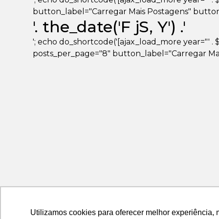
button_label="Carregar Mais Postagens" button_loa
'. the_date('F jS, Y') .'
'; echo do_shortcode('[ajax_load_more year="' . $ye
posts_per_page="8" button_label="Carregar Mais
Utilizamos cookies para oferecer melhor experiência, 