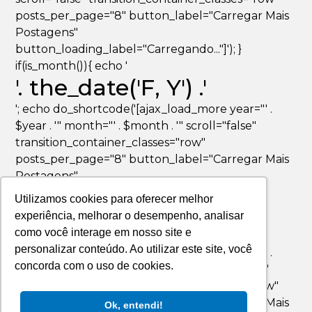
posts_per_page="8" button_label="Carregar Mais
Postagens"
button_loading_label="Carregando..."]'); }
if(is_month()){ echo '
'. the_date('F, Y') .'
'; echo do_shortcode('[ajax_load_more year="' .
$year . '" month="' . $month . '" scroll="false"
transition_container_classes="row"
posts_per_page="8" button_label="Carregar Mais
Postagens"
button_loading_label="Carregando..."]'); }
Utilizamos cookies para oferecer melhor
if(is_day()){ echo '
experiência, melhorar o desempenho, analisar
'. the_date('F jS, Y') .'
como você interage em nosso site e
personalizar conteúdo. Ao utilizar este site, você
'; echo do_shortcode('[ajax_load_more year="' .
concorda com o uso de cookies.
$year . '" month="' . $month . '" day="' . $day . '"
scroll="false" transition_container_classes="row"
posts_per_page="8" button_label="Carregar Mais
Ok, entendi!