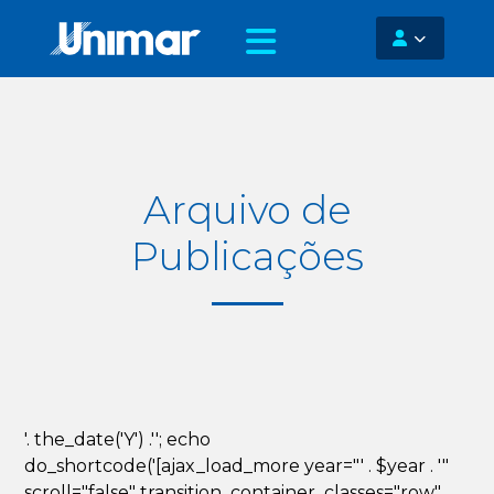
Arquivo de
Publicações
'. the_date('Y') .''; echo
do_shortcode('[ajax_load_more year="' . $year . '"
scroll="false" transition_container_classes="row"