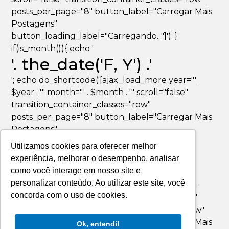
posts_per_page="8" button_label="Carregar Mais
Postagens"
button_loading_label="Carregando..."]'); }
if(is_month()){ echo '
'. the_date('F, Y') .'
'; echo do_shortcode('[ajax_load_more year="' .
$year . '" month="' . $month . '" scroll="false"
transition_container_classes="row"
posts_per_page="8" button_label="Carregar Mais
Postagens"
button_loading_label="Carregando..."]'); }
Utilizamos cookies para oferecer melhor
if(is_day()){ echo '
experiência, melhorar o desempenho, analisar
'. the_date('F jS, Y') .'
como você interage em nosso site e
personalizar conteúdo. Ao utilizar este site, você
'; echo do_shortcode('[ajax_load_more year="' .
concorda com o uso de cookies.
$year . '" month="' . $month . '" day="' . $day . '"
scroll="false" transition_container_classes="row"
posts_per_page="8" button_label="Carregar Mais
Ok, entendi!