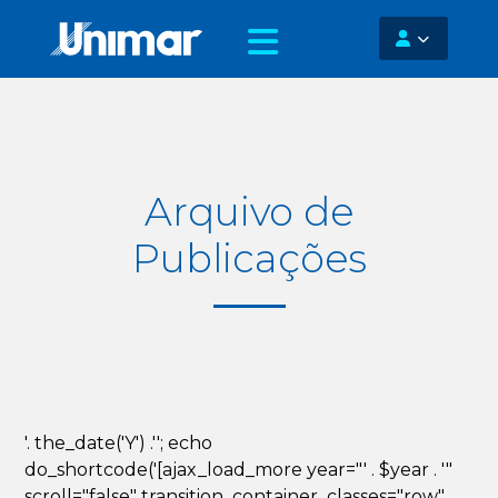
Arquivo de
Publicações
'. the_date('Y') .''; echo
do_shortcode('[ajax_load_more year="' . $year . '"
scroll="false" transition_container_classes="row"