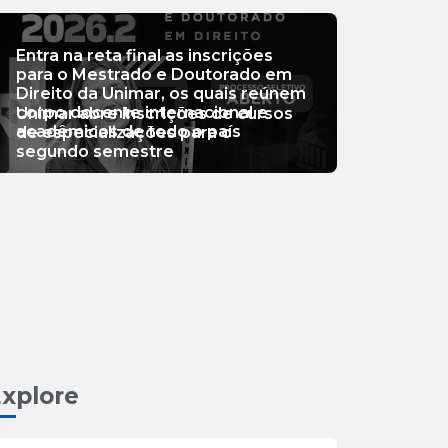
Entra na reta final as inscrições
para o Mestrado e Doutorado em
Direito da Unimar, os quais reúnem
corpo docente internacional e
Unimar abre inscrições de cursos
acadêmicos de todo o país
de especializações para o
segundo semestre
xplore