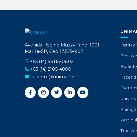
UNIMA
Avenida Hygino Muzzy Filho, 1001.
Instituc
Marília-SP, Cep 17.525–902
Bolsas 
+55 (14) 99113-0802
Bibliot
+55 (14) 2105-4000
falecom@unimar.br
Fazend
Evento
Univers
Planeja
Vestibu
Transfe