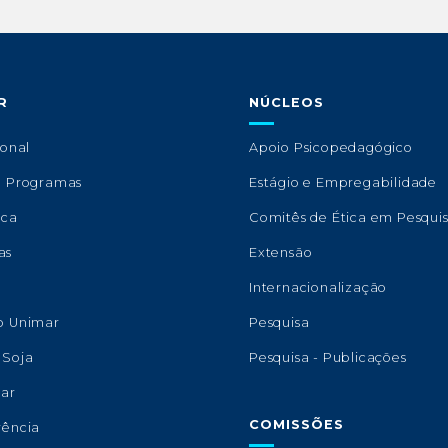
R
NÚCLEOS
ional
Apoio Psicopedagógico
e Programas
Estágio e Empregabilidade
eca
Comitês de Ética em Pesqui
as
Extensão
s
Internacionalização
o Unimar
Pesquisa
 Soja
Pesquisa - Publicações
lar
COMISSÕES
rência