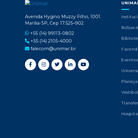
UNIMA
Avenida Hygino Muzzy Filho, 1001.
Instituc
Marília-SP, Cep 17.525–902
Bolsas 
+55 (14) 99113-0802
Bibliot
+55 (14) 2105-4000
falecom@unimar.br
Fazend
Evento
Univers
Planeja
Vestibu
Transfe
Hospita