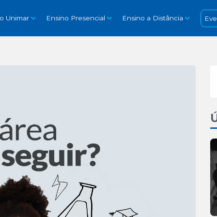
so Unimar
Ensino Presencial
Ensino a Distância
Eve
Ú