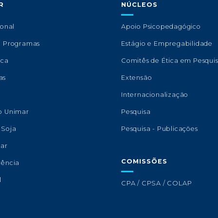
R
NÚCLEOS
ional
Apoio Psicopedagógico
e Programas
Estágio e Empregabilidade
eca
Comitês de Ética em Pesqui
as
Extensão
s
Internacionalização
o Unimar
Pesquisa
 Soja
Pesquisa - Publicações
lar
COMISSÕES
rência
l
CPA / CPSA / COLAP