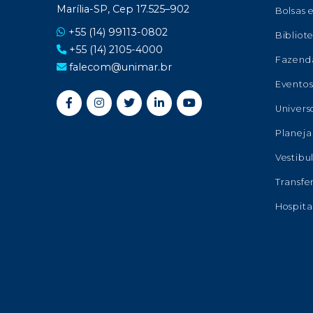
Marília-SP, Cep 17.525–902
Bolsas 
+55 (14) 99113-0802
Bibliot
+55 (14) 2105-4000
Fazend
falecom@unimar.br
Evento
Univers
Planeja
Vestibu
Transfe
Hospita