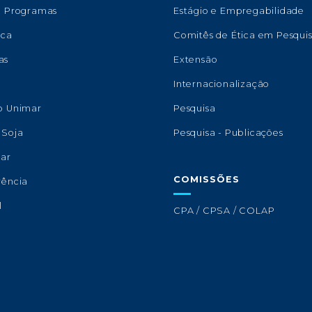
e Programas
Estágio e Empregabilidade
eca
Comitês de Ética em Pesqui
as
Extensão
s
Internacionalização
o Unimar
Pesquisa
 Soja
Pesquisa - Publicações
lar
COMISSÕES
rência
l
CPA / CPSA / COLAP