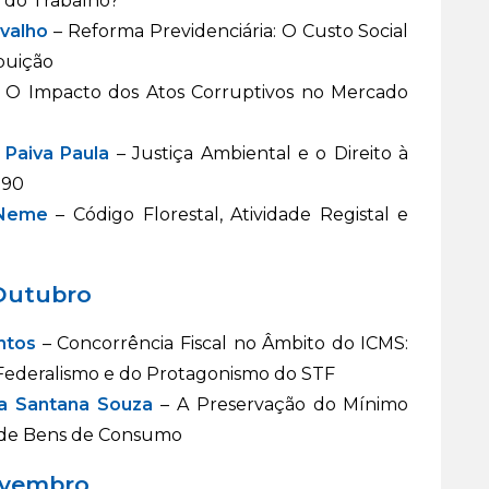
 do Trabalho?
rvalho
– Reforma Previdenciária: O Custo Social
buição
 O Impacto dos Atos Corruptivos no Mercado
 Paiva Paula
– Justiça Ambiental e o Direito à
990
 Neme
– Código Florestal, Atividade Registal e
 Outubro
ntos
– Concorrência Fiscal no Âmbito do ICMS:
 Federalismo e do Protagonismo do STF
a Santana Souza
– A Preservação do Mínimo
a de Bens de Consumo
ovembro