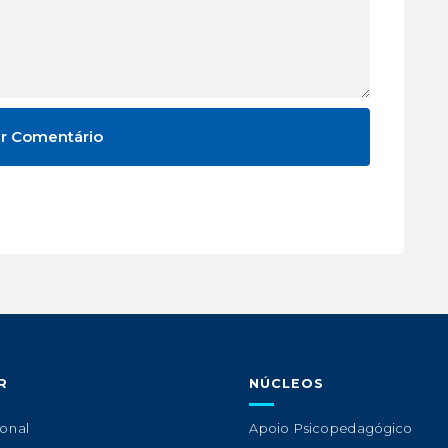
R
NÚCLEOS
ional
Apoio Psicopedagógico