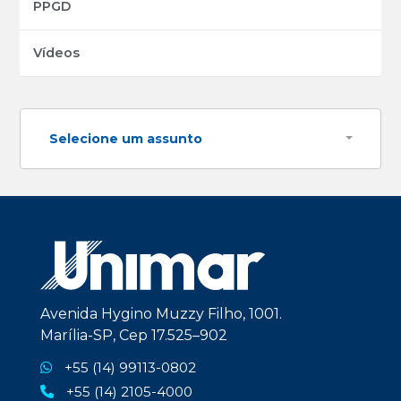
PPGD
Vídeos
Selecione um assunto
Avenida Hygino Muzzy Filho, 1001.
Marília-SP, Cep 17.525–902
+55 (14) 99113-0802
+55 (14) 2105-4000