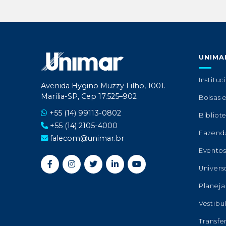
UNIMA
Instituc
Avenida Hygino Muzzy Filho, 1001.
Marília-SP, Cep 17.525–902
Bolsas 
+55 (14) 99113-0802
Bibliot
+55 (14) 2105-4000
Fazend
falecom@unimar.br
Evento
Univers
Planeja
Vestibu
Transfe