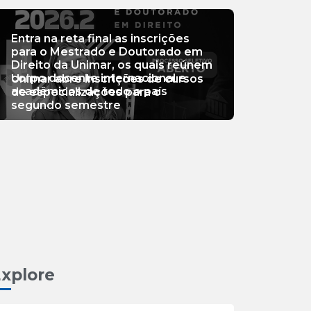
Entra na reta final as inscrições
para o Mestrado e Doutorado em
Direito da Unimar, os quais reúnem
corpo docente internacional e
Unimar abre inscrições de cursos
acadêmicos de todo o país
de especializações para o
segundo semestre
xplore