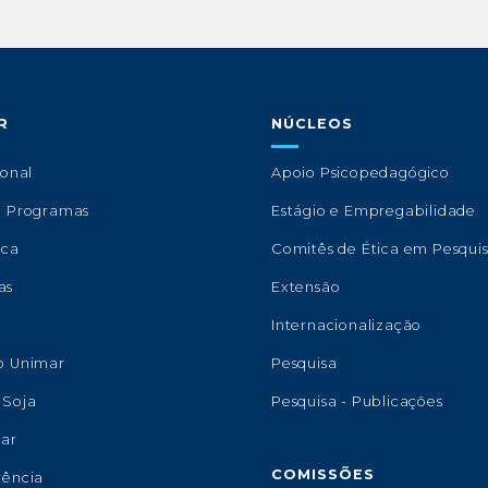
R
NÚCLEOS
ional
Apoio Psicopedagógico
e Programas
Estágio e Empregabilidade
eca
Comitês de Ética em Pesqui
as
Extensão
s
Internacionalização
o Unimar
Pesquisa
 Soja
Pesquisa - Publicações
lar
COMISSÕES
rência