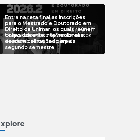
Entra na reta final as inscrições
para o Mestrado e Doutorado em
Direito da Unimar, os quais reúnem
corpo docente internacional e
Unimar abre inscrições de cursos
acadêmicos de todo o país
de especializações para o
segundo semestre
xplore