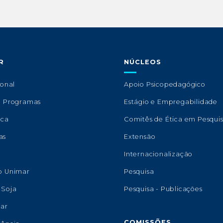
R
NÚCLEOS
ional
Apoio Psicopedagógico
e Programas
Estágio e Empregabilidade
eca
Comitês de Ética em Pesqui
as
Extensão
s
Internacionalização
o Unimar
Pesquisa
 Soja
Pesquisa - Publicações
lar
COMISSÕES