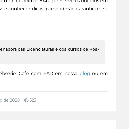
 aluno da Unimar EAD, já reserve os horários em
e conhecer dicas que poderão garantir o seu
denadora das Licenciaturas e dos cursos de Pós-
ebsérie: Café com EAD em nosso
blog
ou em
o de 2020 |
523