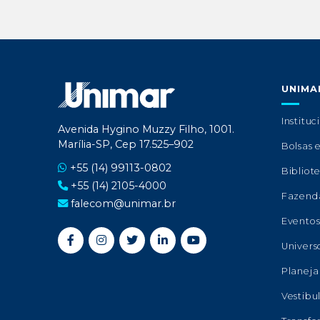
UNIMA
Instituc
Avenida Hygino Muzzy Filho, 1001.
Marília-SP, Cep 17.525–902
Bolsas 
+55 (14) 99113-0802
Bibliot
+55 (14) 2105-4000
Fazend
falecom@unimar.br
Evento
Univers
Planeja
Vestibu