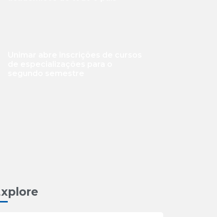
Unimar abre inscrições de cursos
de especializações para o
segundo semestre
xplore