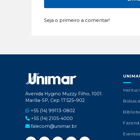
Seja o primeiro a comentar!
UNIMA
Instituc
Avenida Hygino Muzzy Filho, 1001.
Marília-SP, Cep 17.525–902
Bolsas 
+55 (14) 99113-0802
Bibliot
+55 (14) 2105-4000
Fazend
falecom@unimar.br
Evento