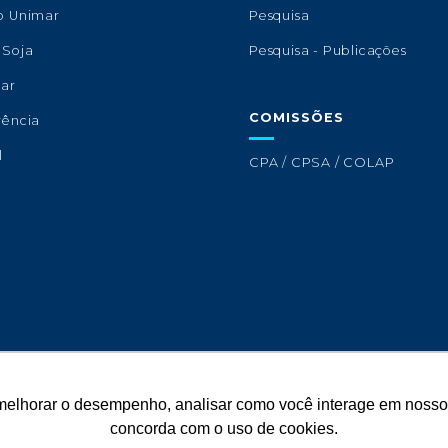
o Unimar
Pesquisa
 Soja
Pesquisa - Publicações
lar
COMISSÕES
rência
l
CPA / CPSA / COLAP
melhorar o desempenho, analisar como você interage em nosso sit
concorda com o uso de cookies.
Copyright © 2026 - Universidade de Marília.