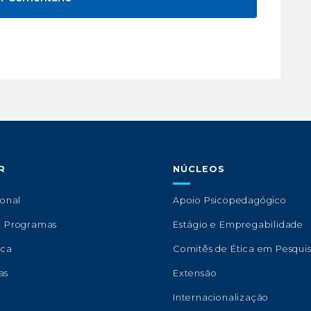
R
NÚCLEOS
ional
Apoio Psicopedagógico
e Programas
Estágio e Empregabilidade
eca
Comitês de Ética em Pesqui
as
Extensão
s
Internacionalização