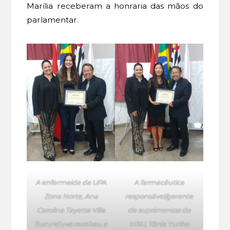
Marília receberam a honraria das mãos do
parlamentar.
A enfermeida da UPA
A farmacêutica
Zona Norte, Ana
responsável/gerente
Carolina Tayette Villa
de suprimentos do
Tucunduva recebeu a
HBU, Tânia Yuriko