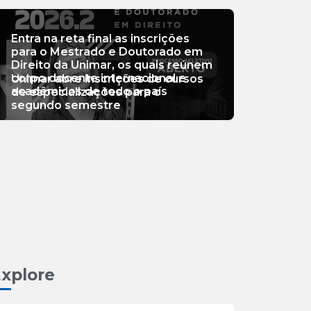
Entra na reta final as inscrições
para o Mestrado e Doutorado em
Direito da Unimar, os quais reúnem
corpo docente internacional e
Unimar abre inscrições de cursos
acadêmicos de todo o país
de especializações para o
segundo semestre
xplore