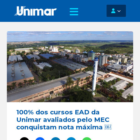
100% dos cursos EAD da
Unimar avaliados pelo MEC
conquistam nota máxima ￼