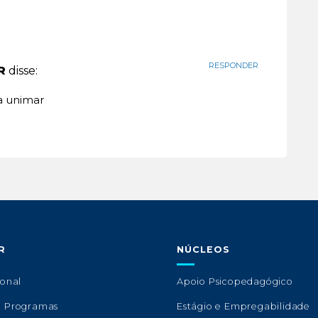
RESPONDER
R
disse:
na unimar
R
NÚCLEOS
ional
Apoio Psicopedagógico
e Programas
Estágio e Empregabilidade