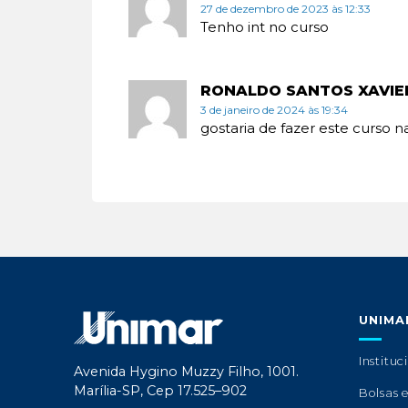
27 de dezembro de 2023 às 12:33
Tenho int no curso
RONALDO SANTOS XAVIE
3 de janeiro de 2024 às 19:34
gostaria de fazer este curso 
UNIMA
Instituc
Avenida Hygino Muzzy Filho, 1001.
Marília-SP, Cep 17.525–902
Bolsas 