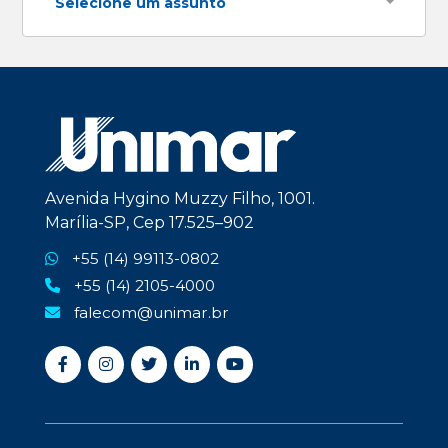
Selecione um assunto
Avenida Hygino Muzzy Filho, 1001.
Marília-SP, Cep 17.525–902
+55 (14) 99113-0802
+55 (14) 2105-4000
falecom@unimar.br