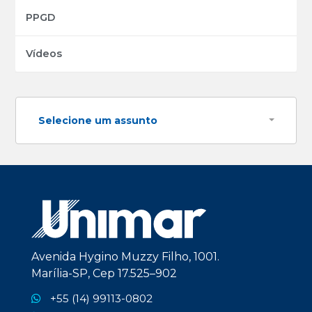
PPGD
Vídeos
Selecione um assunto
Avenida Hygino Muzzy Filho, 1001.
Marília-SP, Cep 17.525–902
+55 (14) 99113-0802