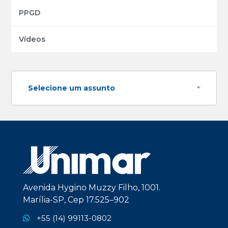
PPGD
Vídeos
Selecione um assunto
Avenida Hygino Muzzy Filho, 1001.
Marília-SP, Cep 17.525–902
+55 (14) 99113-0802