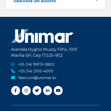
Selecione um assunto
Avenida Hygino Muzzy Filho, 1001.
Marília-SP, Cep 17.525–902
+55 (14) 99113-0802
+55 (14) 2105-4000
falecom@unimar.br