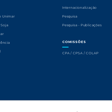
s
Internacionalização
o Unimar
Pesquisa
 Soja
Pesquisa - Publicações
lar
COMISSÕES
rência
l
CPA / CPSA / COLAP