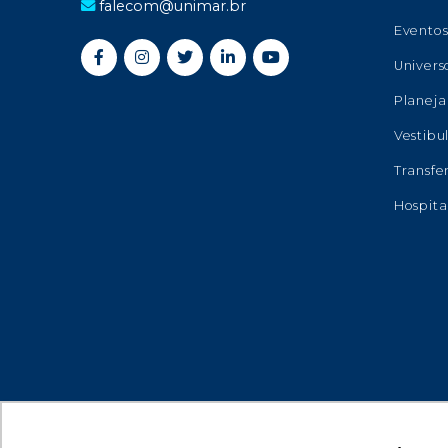
falecom@unimar.br
Evento
Univers
Planeja
Vestibu
Transfe
Hospita