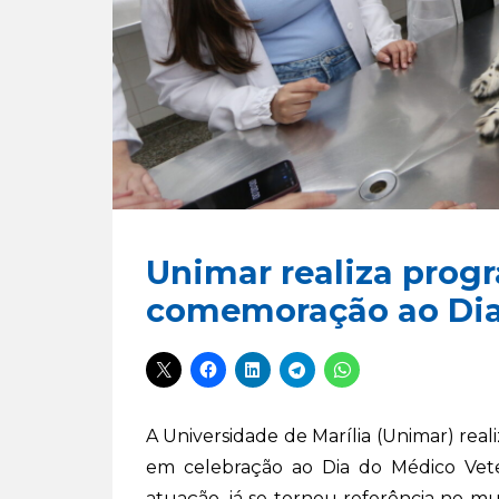
Unimar realiza prog
comemoração ao Dia 
A Universidade de Marília (Unimar) real
em celebração ao Dia do Médico Vete
atuação, já se tornou referência no mu