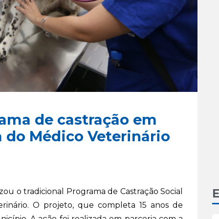
rama de castração em
do Médico Veterinário
E
izou o tradicional Programa de Castração Social
rinário. O projeto, que completa 15 anos de
nicípio. A ação foi realizada em parceria com a