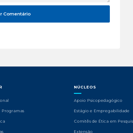
R
NÚCLEOS
ional
Apoio Psicopedagógico
e Programas
Estágio e Empregabilidade
eca
Comitês de Ética em Pesqui
as
Extensão