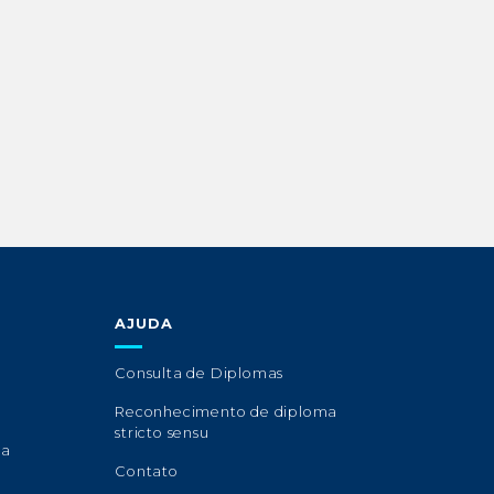
AJUDA
Consulta de Diplomas
Reconhecimento de diploma
stricto sensu
sa
Contato