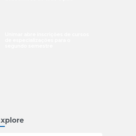
Unimar abre inscrições de cursos
de especializações para o
segundo semestre
xplore